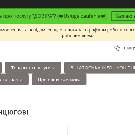
 про послугу "ДОВІРА"? (❤️Usługa zaufania❤️)
Бажаю д
мовлення та повідомлення, оскільки за її графіком роботи сьог
робочим днем.
+380 (
Товари та послуги
BULATOCHKA INFO - YOU TU
 та сплата
Про нашу компанію
НЦЮГОВІ