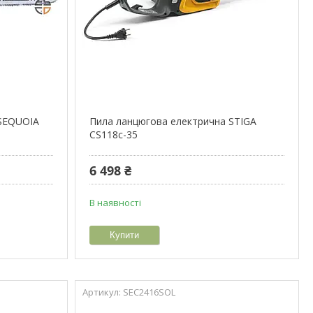
 SEQUOIA
Пила ланцюгова електрична STIGA
CS118c-35
6 498 ₴
В наявності
Купити
SEC2416SOL