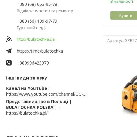
В наявності
+380 (68) 663-95-78
Відділ запчастин та ремонту
Купити
+380 (66) 109-97-79
Гуртовий відділ
http://bulatochka.ua
SPR27
https://t.me/bulatochka
+380996423979
Інші види зв'язку
Канал на YouTube
https://www.youtube.com/channel/UC-wGHI7OMJKRqSnjCrbeWMQ
Представництво в Польщі |
BULATOCHKA POLSKA |
https://bulatochka.pl/