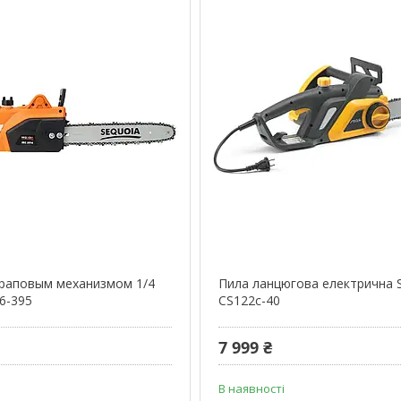
храповым механизмом 1/4
Пила ланцюгова електрична 
6-395
CS122c-40
7 999 ₴
В наявності