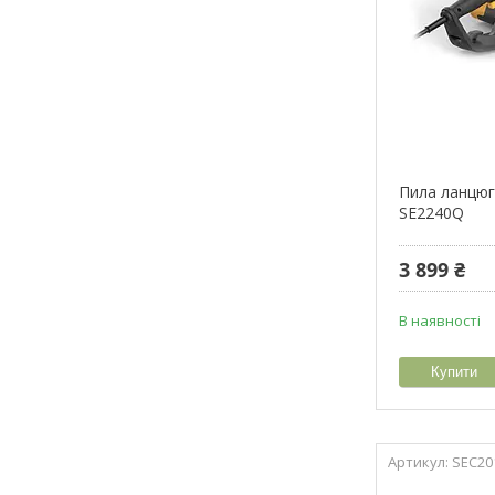
Пила ланцюг
SE2240Q
3 899 ₴
В наявності
Купити
SEC20