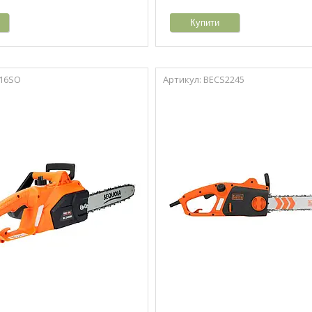
Купити
16SO
BECS2245