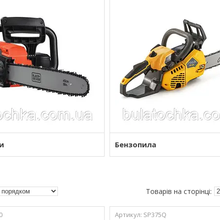
и
Бензопила
0
SP375Q