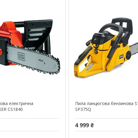
ова електрична
Пила ланцюгова бензинова S
ER CS1840
SP375Q
4 999 ₴