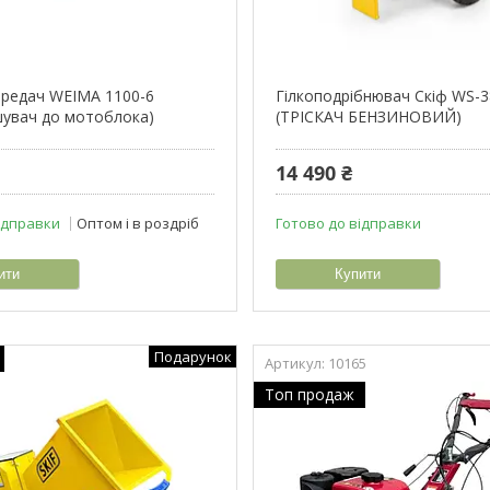
ередач WEIMA 1100-6
Гілкоподрібнювач Скіф WS-3
шувач до мотоблока)
(ТРІСКАЧ БЕНЗИНОВИЙ)
14 490 ₴
ідправки
Оптом і в роздріб
Готово до відправки
ити
Купити
Подарунок
10165
Топ продаж