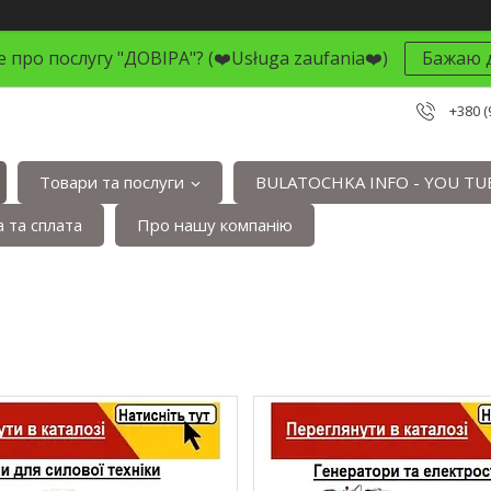
 про послугу "ДОВІРА"? (❤️Usługa zaufania❤️)
Бажаю д
+380 (
Товари та послуги
BULATOCHKA INFO - YOU TU
 та сплата
Про нашу компанію