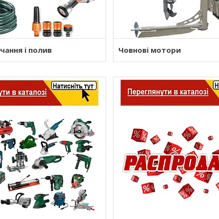
чання і полив
Човнові мотори