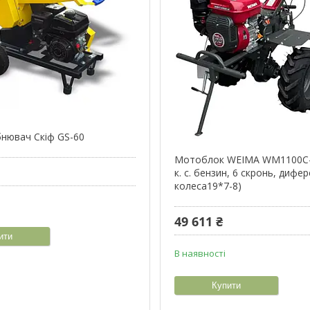
бнювач Скіф GS-60
Мотоблок WEIMA WM1100C-6,
к. с. бензин, 6 скронь, дифер
колеса19*7-8)
49 611 ₴
ити
В наявності
Купити