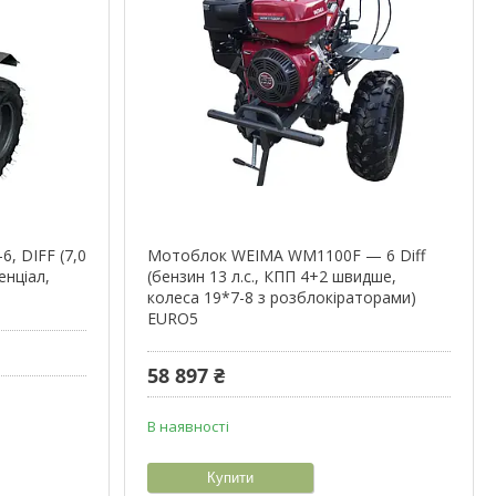
 DIFF (7,0
Мотоблок WEIMA WM1100F — 6 Diff
енціал,
(бензин 13 л.с., КПП 4+2 швидше,
колеса 19*7-8 з розблокіраторами)
EURO5
58 897 ₴
В наявності
Купити