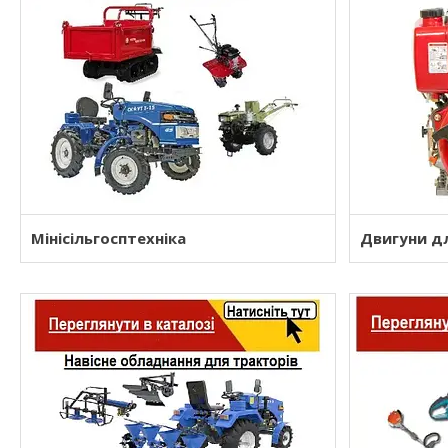
Мінісільгосптехніка
Двигуни дл