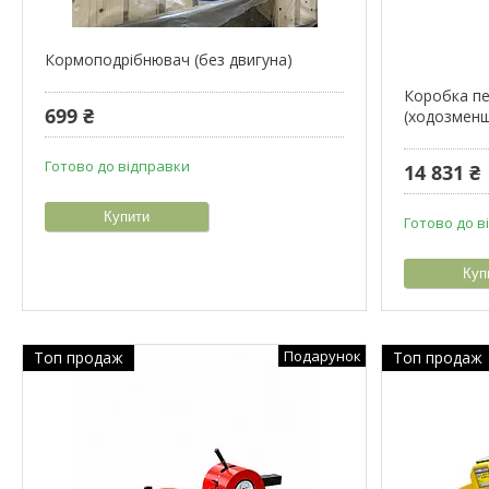
Кормоподрібнювач (без двигуна)
Коробка п
699 ₴
(ходозмен
Готово до відправки
14 831 ₴
Купити
Готово до в
Куп
Подарунок
Топ продаж
Топ продаж