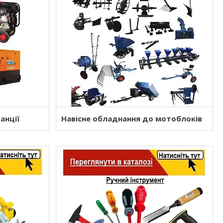
анції
Навісне обладнання до мотоблоків