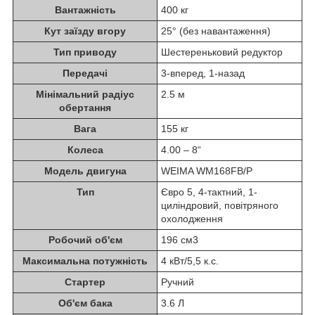
Вантажність
400 кг
Кут заїзду вгору
25° (без навантаження)
Тип приводу
Шестереньковий редуктор
Передачі
3-вперед, 1-назад
Мінімальний радіус
2.5 м
обертання
Вага
155 кг
Колеса
4.00 – 8“
Модель двигуна
WEIMA WM168FB/P
Тип
Євро 5, 4-тактний, 1-
циліндровий, повітряного
охолодження
Робочий об'єм
196 см3
Максимальна потужність
4 кВт/5,5 к.с.
Стартер
Ручний
Об'єм бака
3.6 Л