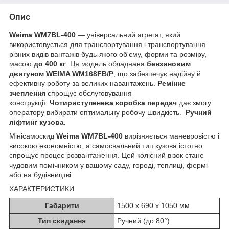
Опис
Weima WM7BL-400
— універсальний агрегат, який
використовується для транспортування і транспортування
різних видів вантажів будь-якого об'єму, форми та розміру,
масою
до 400 кг
. Ця модель обладнана
бензиновим
двигуном WEIMA WM168FB/P
, що забезпечує надійну й
ефективну роботу за великих навантажень.
Ремінне
зчеплення
спрощує обслуговування
конструкції.
Чотириступенева коробка передач
дає змогу
оператору вибирати оптимальну робочу швидкість.
Ручний
ліфтинг кузова.
Мінісамоскид
Weima WM7BL-400
вирізняється маневровістю і
високою економністю, а самосвальний тип кузова істотно
спрощує процес розвантаження. Цей колісний візок стане
чудовим помічником у вашому саду, городі, теплиці, фермі
або на будівництві.
ХАРАКТЕРИСТИКИ
Габарити
1500 x 690 x 1050 мм
Тип скидання
Ручний (до 80°)