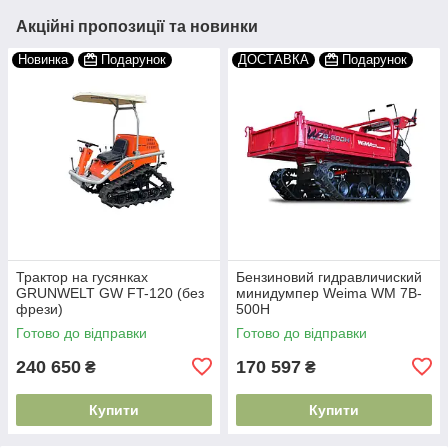
Акційні пропозиції та новинки
Новинка
Подарунок
ДОСТАВКА
Подарунок
Трактор на гусянках
Бензиновий гидравличиский
GRUNWELT GW FT-120 (без
минидумпер Weima WM 7B-
фрези)
500H
Готово до відправки
Готово до відправки
240 650
170 597
₴
₴
Купити
Купити