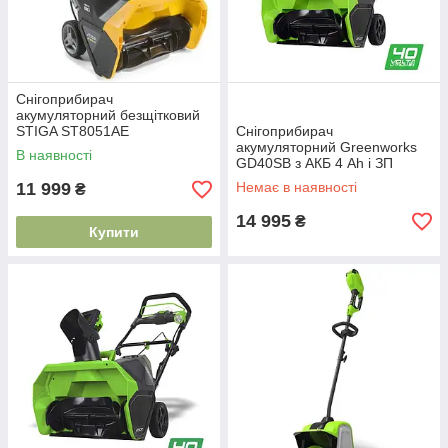
Снігоприбирач
акумуляторний безщітковий
STIGA ST8051AE
Снігоприбирач
акумуляторний Greenworks
В наявності
GD40SB з АКБ 4 Ah і ЗП
11 999
Немає в наявності
₴
14 995
₴
Купити