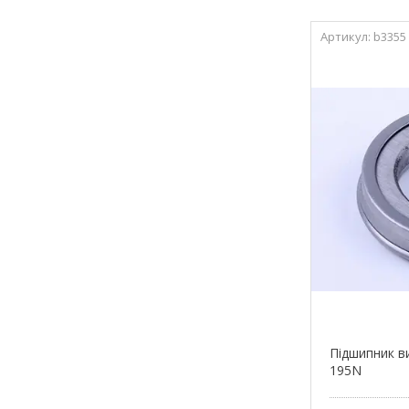
b3355
Підшипник в
195N