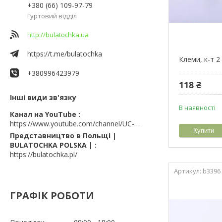
+380 (66) 109-97-79
Гуртовий відділ
http://bulatochka.ua
https://t.me/bulatochka
Клеми, к-т 2
+380996423979
118 ₴
Інші види зв'язку
В наявності
Канал на YouTube
https://www.youtube.com/channel/UC-wGHI7OMJKRqSnjCrbeWMQ
Купити
Представництво в Польщі |
BULATOCHKA POLSKA |
https://bulatochka.pl/
b3396
ГРАФІК РОБОТИ