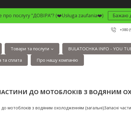
 про послугу "ДОВІРА"? (❤️Usługa zaufania❤️)
Бажаю д
+380 (
Товари та послуги
BULATOCHKA INFO - YOU TU
 та сплата
Про нашу компанію
ЧАСТИНИ ДО МОТОБЛОКІВ З ВОДЯНИМ О
и до мотоблоків з водяним охолодженням (загальні)Запасні част