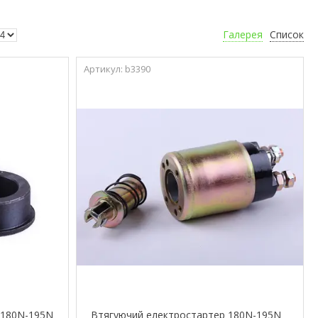
Галерея
Список
b3390
- 180N-195N
Втягуючий електростартер 180N-195N