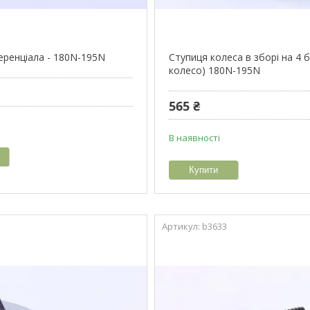
ренціала - 180N-195N
Ступиця колеса в зборі на 4 
колесо) 180N-195N
565 ₴
В наявності
Купити
b3633