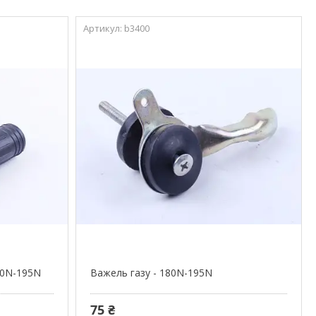
b3400
180N-195N
Важель газу - 180N-195N
75 ₴