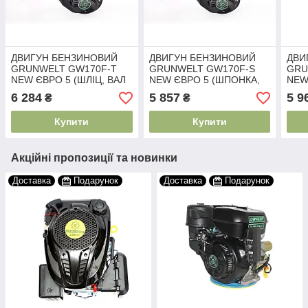
ДВИГУН БЕНЗИНОВИЙ
ДВИГУН БЕНЗИНОВИЙ
ДВИ
GRUNWELT GW170F-T
GRUNWELT GW170F-S
GRU
NEW ЄВРО 5 (ШЛІЦ, ВАЛ
NEW ЄВРО 5 (ШПОНКА,
NEW
25 ММ, 7.0 Л. С.)
ВАЛ 20 ММ, 7.0 Л. С.)
ВАЛ 
6 284
5 857
5 9
₴
₴
Купити
Купити
Акційні пропозиції та новинки
Доставка
Подарунок
Доставка
Подарунок