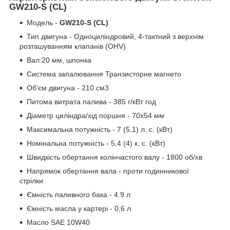
GW210-S (CL)
Модель -
GW210-S (CL)
Тип двигуна - Одноциліндровий, 4-тактний з верхнім
розташуванням клапанів (ОНV)
Вал 20 мм, шпонка
Система запалювання Транзисторне магнето
Об'єм двигуна - 210 см3
Питома витрата палива - 385 г/кВт год
Діаметр циліндра/хід поршня - 70х54 мм
Максимальна потужність - 7 (5,1) л. с. (кВт)
Номінальна потужність - 5,4 (4) к. с. (кВт)
Швидкість обертання колінчастого валу - 1800 об/хв
Напрямок обертання вала - проти годинникової
стрілки
Ємність паливного бака - 4.9 л
Ємність масла у картері - 0,6 л
Масло SAE 10W40