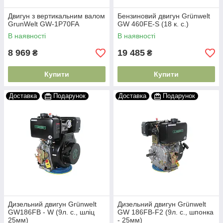
Двигун з вертикальним валом
Бензиновий двигун Grünwelt
GrunWelt GW-1P70FA
GW 460FE-S (18 к. с.)
В наявності
В наявності
8 969
19 485
₴
₴
Купити
Купити
Доставка
Подарунок
Доставка
Подарунок
Дизельний двигун Grünwelt
Дизельний двигун Grünwelt
GW186FB - W (9л. с., шліц
GW 186FB-F2 (9л. с., шпонка
25мм)
- 25мм)