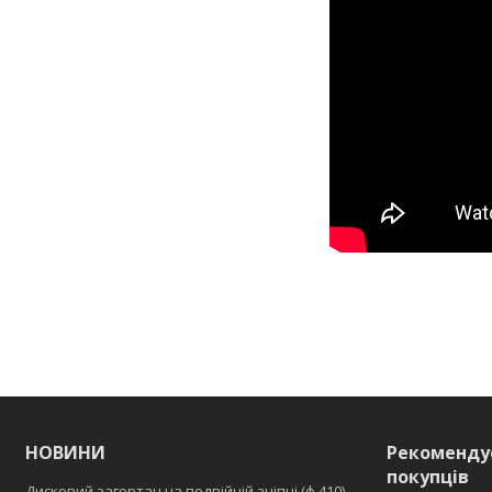
НОВИНИ
Рекоменду
покупців
Дисковий загортач на подвійній зчіпці (ф 410)