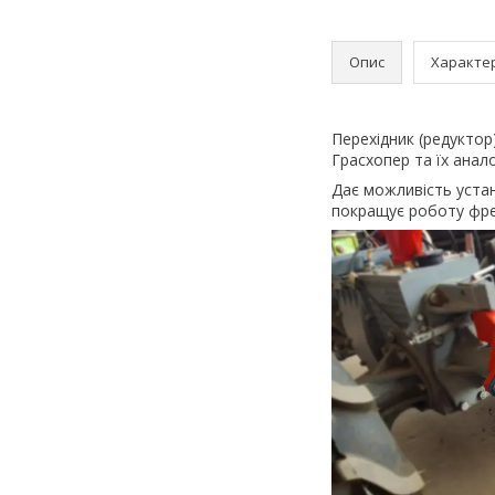
Опис
Характе
Перехідник (редуктор
Грасхопер та їх анало
Дає можливість устан
покращує роботу фре