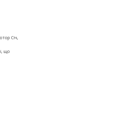
отор Січ,
і, що