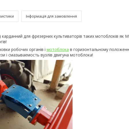
ристики
Інформація для замовлення
) карданний для фрезерних культиваторів таких мотоблоків як М
гів!
овки робочих органів і
мотоблока
в горизонтальному положенн
зи і смазываемость вузлів двигуна мотоблока!