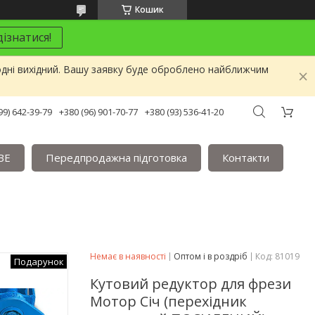
Кошик
ізнатися!
одні вихідний. Вашу заявку буде оброблено найближчим
99) 642-39-79
+380 (96) 901-70-77
+380 (93) 536-41-20
BE
Передпродажна підготовка
Контакти
Немає в наявності
Оптом і в роздріб
Код:
81019
Подарунок
Кутовий редуктор для фрези
Мотор Січ (перехідник