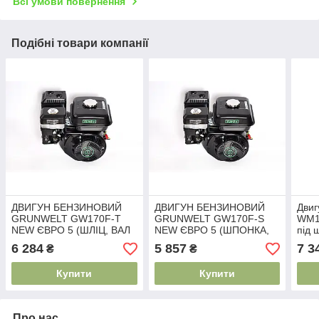
Всі умови повернення
Подібні товари компанії
ДВИГУН БЕНЗИНОВИЙ
ДВИГУН БЕНЗИНОВИЙ
Двиг
GRUNWELT GW170F-T
GRUNWELT GW170F-S
WM1
NEW ЄВРО 5 (ШЛІЦ, ВАЛ
NEW ЄВРО 5 (ШПОНКА,
під 
25 ММ, 7.0 Л. С.)
ВАЛ 20 ММ, 7.0 Л. С.)
6 284
5 857
7 3
₴
₴
Купити
Купити
Про нас