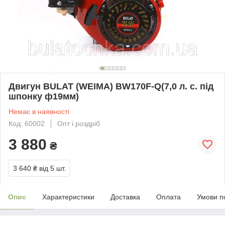
Двигун BULAT (WEIMA) BW170F-Q(7,0 л. с. під
шпонку ф19мм)
Немає в наявності
Код: 60002
Опт і роздріб
3 880
₴
3 640 ₴
від 5 шт.
Опис
Характеристики
Доставка
Оплата
Умови п