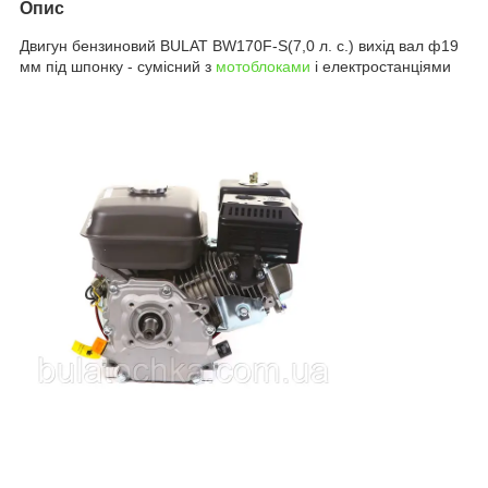
Опис
Двигун бензиновий BULAT BW170F-S(7,0 л. с.) вихід вал ф19
мм під шпонку - сумісний з
мотоблоками
і електростанціями