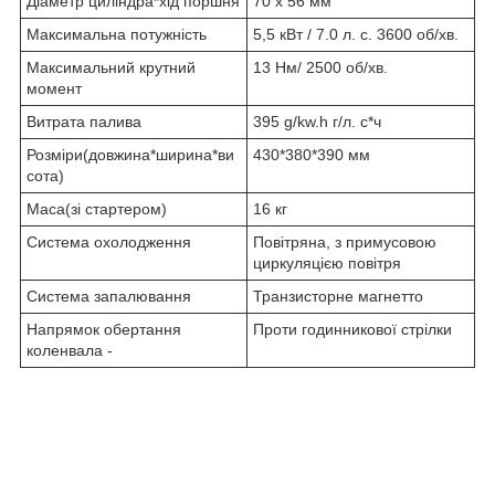
Діаметр циліндра*хід поршня
70 х 56 мм
Максимальна потужність
5,5 кВт / 7.0 л. с. 3600 об/хв.
Максимальний крутний
13 Нм/ 2500 об/хв.
момент
Витрата палива
395 g/kw.h г/л. с*ч
Розміри(довжина*ширина*ви
430*380*390 мм
сота)
Маса(зі стартером)
16 кг
Система охолодження
Повітряна, з примусовою
циркуляцією повітря
Система запалювання
Транзисторне магнетто
Напрямок обертання
Проти годинникової стрілки
коленвала -