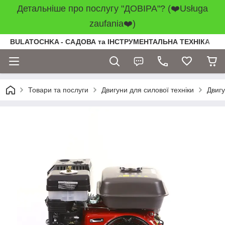
Детальніше про послугу "ДОВІРА"? (❤️Usługa
zaufania❤️)
BULATOCHKA - САДОВА та ІНСТРУМЕНТАЛЬНА ТЕХНІКА
Товари та послуги
Двигуни для силової техніки
Двиг