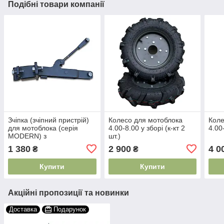
Подібні товари компанії
Зчіпка (зчіпний пристрій)
Колесо для мотоблока
Коле
для мотоблока (серія
4.00-8.00 у зборі (к-кт 2
4.00-
MODERN) з
шт.)
регулювальним гвинтом
1 380
2 900
4 0
₴
₴
Купити
Купити
Акційні пропозиції та новинки
Доставка
Подарунок