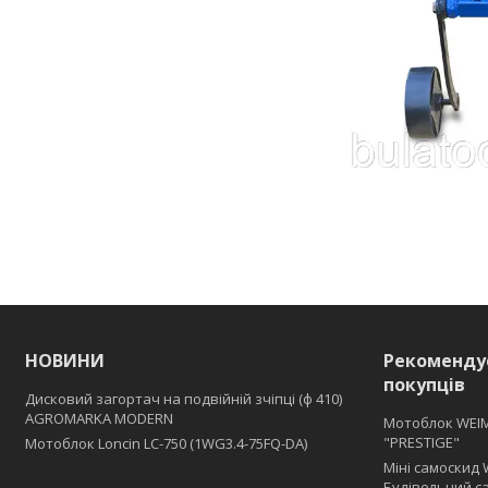
НОВИНИ
Рекоменду
покупців
Дисковий загортач на подвійній зчіпці (ф 410)
АGROMARKA MODERN
Мотоблок WEI
"PRESTIGE"
Мотоблок Loncin LC-750 (1WG3.4-75FQ-DA)
Міні самоскид 
Будівельний с