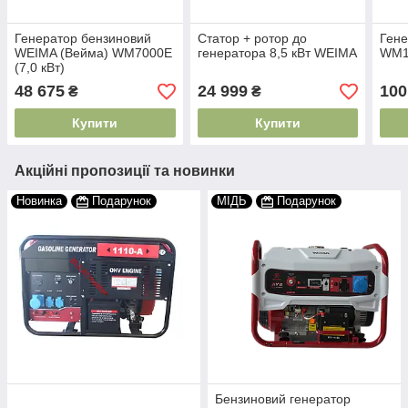
Генератор бензиновий
Статор + ротор до
Ген
WEIMA (Вейма) WM7000E
генератора 8,5 кВт WEIMA
WM11
(7,0 кВт)
48 675
24 999
100
₴
₴
Купити
Купити
Акційні пропозиції та новинки
Новинка
Подарунок
МІДЬ
Подарунок
Бензиновий генератор