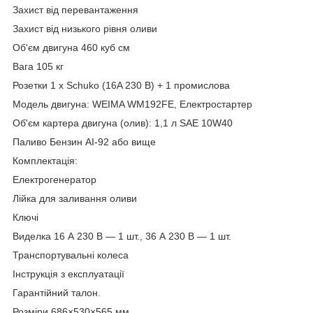
Захист від перевантаження
Захист від низького рівня оливи
Об'єм двигуна 460 куб см
Вага 105 кг
Розетки 1 х Schuko (16A 230 B) + 1 промислова
Модель двигуна: WEIMA WM192FЕ, Електростартер
Об'єм картера двигуна (олив): 1,1 л SAE 10W40
Паливо Бензин АІ-92 або вище
Комплектація:
Електрогенератор
Лійка для заливання оливи
Ключі
Виделка 16 А 230 В — 1 шт., 36 А 230 В — 1 шт.
Транспортувальні колеса
Інструкція з експлуатації
Гарантійний талон.
Розміри
686×530×565
мм