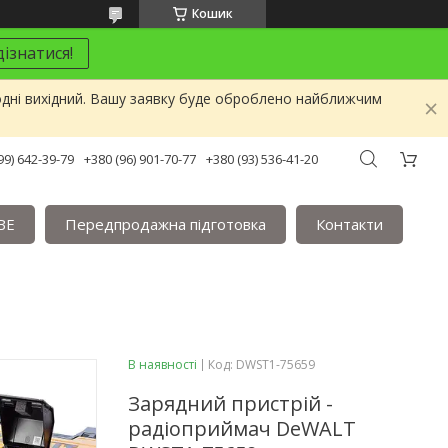
Кошик
ізнатися!
одні вихідний. Вашу заявку буде оброблено найближчим
99) 642-39-79
+380 (96) 901-70-77
+380 (93) 536-41-20
BE
Передпродажна підготовка
Контакти
В наявності
Код:
DWST1-75659
Зарядний пристрiй -
радіоприймач DeWALT