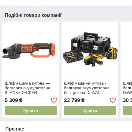
Подібні товари компанії
Шліфмашина кутова —
Шліфмашина кутова -
Шліф
болгарка акумуляторна
болгарка акумуляторна
болг
BLACK+DECKER
безщіткова DeWALT
DeW
BCG720N
DCG409T1
5 309
23 799
30 
₴
₴
Купити
Купити
Про нас