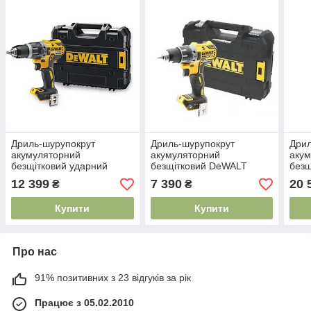
Дриль-шурупокрут
Дриль-шурупокрут
Дрил
акумуляторний
акумуляторний
аку
безщітковий ударний
безщітковий DeWALT
безщ
DeWALT DCD796NT
DCD792NT
DeW
12 399
7 390
20 
₴
₴
Купити
Купити
Про нас
91% позитивних з 23 відгуків за рік
Працює з 05.02.2010