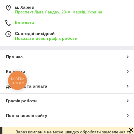
м. Харків
Проспект Льва Ландау, 29-А, Харків, Україна
Контакти
Сьогодні вихідний
Показати весь графік роботи
Про нас
Контакти
КНОПКА
ЗВ'ЯЗКУ
Доставка та оплата
Графік роботи
Повна версія сайту
Сайт створено на маркетплейсі
Prom.ua
Зараз компанія не може швидко обробляти замовлення та