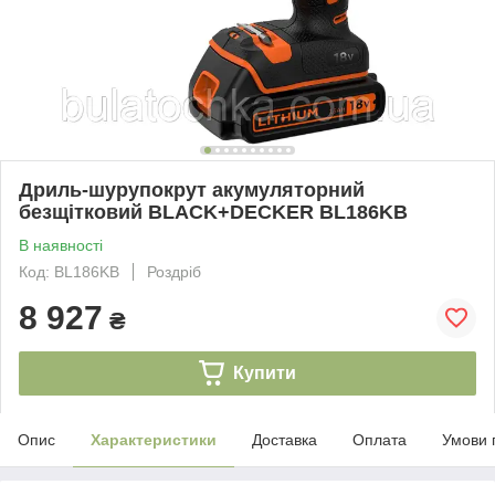
Дриль-шурупокрут акумуляторний
безщітковий BLACK+DECKER BL186KB
В наявності
Код: BL186KB
Роздріб
8 927
₴
Купити
Опис
Характеристики
Доставка
Оплата
Умови 