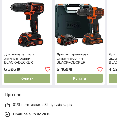
Дриль-шурупокрут
Дриль-шурупокрут
Дрил
акумуляторний
акумуляторний
аку
BLACK+DECKER
BLACK+DECKER
BLA
BDCDC18KB
BDCDD186KB
BDC
6 326
6 469
4 5
₴
₴
Купити
Купити
Про нас
91% позитивних з 23 відгуків за рік
Працює з 05.02.2010