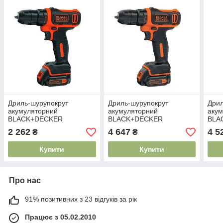
Дриль-шурупокрут
Дриль-шурупокрут
Дрил
акумуляторний
акумуляторний
аку
BLACK+DECKER
BLACK+DECKER
BLA
BDCDD12
BDCDD12B
BDC
2 262
4 647
4 5
₴
₴
Купити
Купити
Про нас
91% позитивних з 23 відгуків за рік
Працює з 05.02.2010