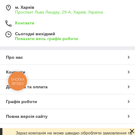
м. Харків
Проспект Льва Ландау, 29-А, Харків, Україна
Контакти
Сьогодні вихідний
Показати весь графік роботи
Про нас
Контакти
КНОПКА
ЗВ'ЯЗКУ
Доставка та оплата
Графік роботи
Повна версія сайту
Сайт створено на маркетплейсі
Prom.ua
Зараз компанія не може швидко обробляти замовлення та