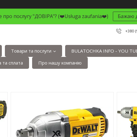
 про послугу "ДОВІРА"? (❤️Usługa zaufania❤️)
Бажаю д
+380 (
Товари та послуги
BULATOCHKA INFO - YOU TU
 та сплата
Про нашу компанію