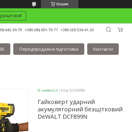
Кошик
ізнатися!
99) 642-39-79
+380 (96) 901-70-77
+380 (93) 536-41-20
BE
Передпродажна підготовка
Контакти
В наявності
Код:
DCF899N
Гайковерт ударний
акумуляторний безщітковий
DeWALT DCF899N