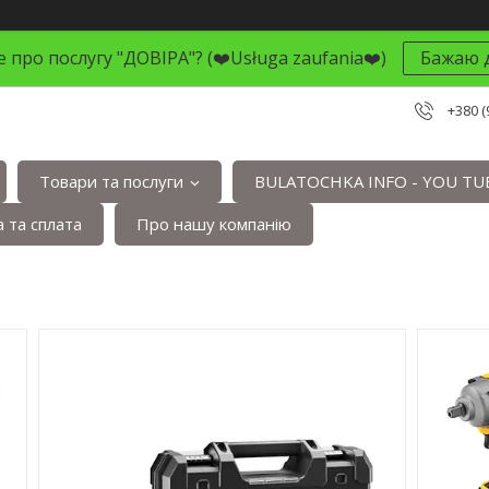
 про послугу "ДОВІРА"? (❤️Usługa zaufania❤️)
Бажаю д
+380 (
Товари та послуги
BULATOCHKA INFO - YOU TU
 та сплата
Про нашу компанію