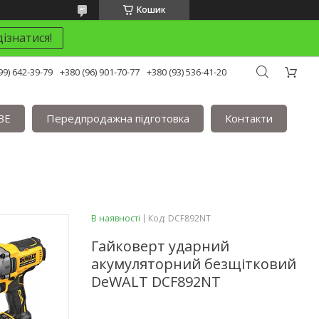
Кошик
ізнатися!
99) 642-39-79
+380 (96) 901-70-77
+380 (93) 536-41-20
BE
Передпродажна підготовка
Контакти
В наявності
Код:
DCF892NT
Гайковерт ударний
акумуляторний безщітковий
DeWALT DCF892NT