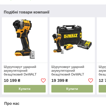
Подібні товари компанії
Шурупокрут ударний
Шуруповерт ударний
Шуру
акумуляторний
акумуляторний
аку
безщітковий DeWALT
безщітковий DeWALT
без
DCF850N
DCF850E1T
DCF
10 199
19 399
12 
₴
₴
Купити
Купити
Про нас