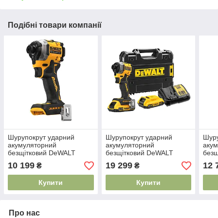
Подібні товари компанії
Шурупокрут ударний
Шурупокрут ударний
Шуру
акумуляторний
акумуляторний
аку
безщітковий DeWALT
безщітковий DeWALT
без
DCF850N
DCF850D2T
DCF
10 199
19 299
12 
₴
₴
Купити
Купити
Про нас