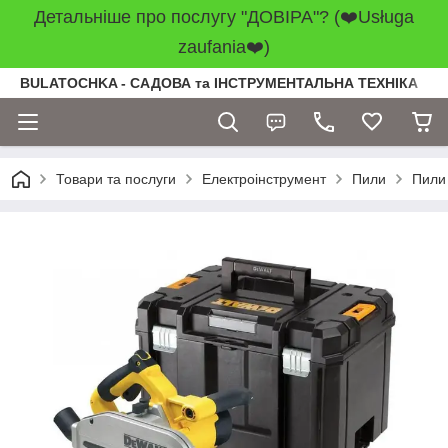
Детальніше про послугу "ДОВІРА"? (❤️Usługa
zaufania❤️)
BULATOCHKA - САДОВА та ІНСТРУМЕНТАЛЬНА ТЕХНІКА
Товари та послуги
Електроінструмент
Пили
Пили 