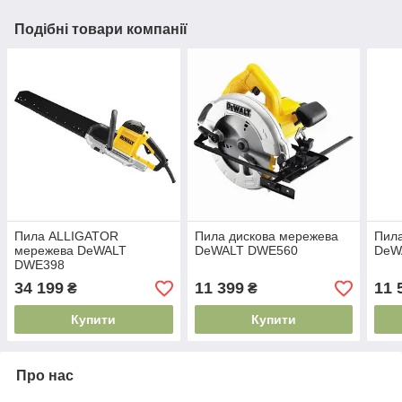
Подібні товари компанії
Пила ALLIGATOR
Пила дискова мережева
Пила
мережева DeWALT
DeWALT DWE560
DeW
DWE398
34 199
11 399
11 
₴
₴
Купити
Купити
Про нас