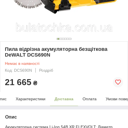
Пила відрізна акумуляторна безщіткова
DeWALT DCS690N
Немає в наявності
Код: DCS690N
Роздріб
21 665
₴
пис
Характеристики
Доставка
Оплата
Умови пове
Опис
Акумуляторна система Li-Ion 54В XR FLEXVOLT; Діаметр