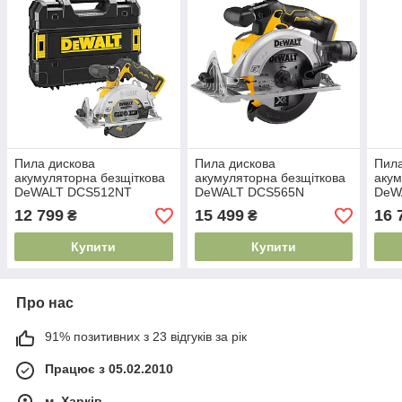
Пила дискова
Пила дискова
Пила
акумуляторна безщіткова
акумуляторна безщіткова
акум
DeWALT DCS512NT
DeWALT DCS565N
DeW
12 799
15 499
16 
₴
₴
Купити
Купити
Про нас
91% позитивних з 23 відгуків за рік
Працює з 05.02.2010
м. Харків