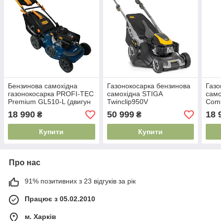
Бензинова самохідна
Газонокосарка бензинова
Газо
газонокосарка PROFI-TEC
самохідна STIGA
само
Premium GL510-L (двигун
Twinclip950V
Com
LONCIN, 510 мм ширина)
18 990
50 999
18 
₴
₴
Купити
Купити
Про нас
91% позитивних з 23 відгуків за рік
Працює з 05.02.2010
м. Харків