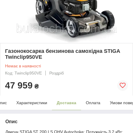
Газонокосарка бензинова самохідна STIGA
Twinclip950VE
Немає в наявності
Код: Twinclip950VE
Роздріб
47 959
₴
пис
Характеристики
Доставка
Оплата
Умови пове
Опис
Двигун STIGA ST 200 LS OHV Autochoke; Потужність 3.2 кВт;