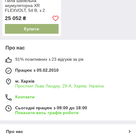
Пила шабельна
акумуляторна XR
FLEXVOLT, 54 В, з 2
акумуляторами Li-lon і
25 052
₴
валізою, DeWALT
DCS388T2
Купити
Про нас
91% позитивних з 23 відгуків за рік
Працює з 05.02.2010
м. Харків
Проспект Льва Ландау, 29-А, Харків, Україна
Контакти
Сьогодні працює з 09:00 до 18:00
Показати весь графік роботи
Про нас