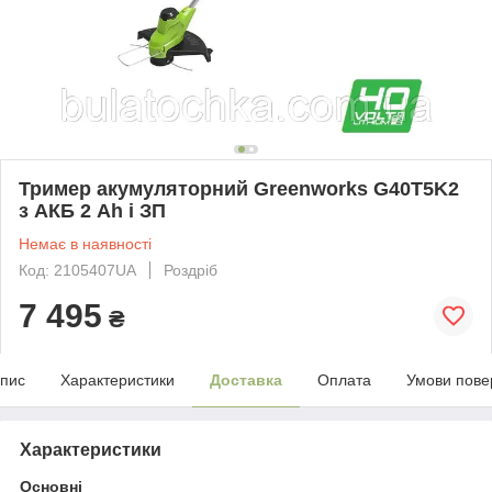
Тример акумуляторний Greenworks G40T5K2
з АКБ 2 Ah і ЗП
Немає в наявності
Код: 2105407UA
Роздріб
7 495
₴
пис
Характеристики
Доставка
Оплата
Умови пове
Характеристики
Основні