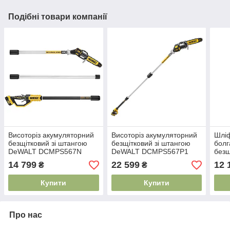
Подібні товари компанії
Висоторіз акумуляторний
Висоторіз акумуляторний
Шліф
безщітковий зі штангою
безщітковий зі штангою
болг
DeWALT DCMPS567N
DeWALT DCMPS567P1
без
DCG
14 799
22 599
12 
₴
₴
Купити
Купити
Про нас