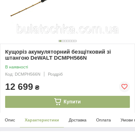
Кущоріз акумуляторний безщітковий зі
штангою DeWALT DCMPH566N
В наявності
Код: DCMPH566N
Роздріб
12 699
₴
Купити
Опис
Характеристики
Доставка
Оплата
Умови 