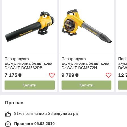
Повітродувка
Повітродувка
Пові
акумуляторна безщіткова
акумуляторна безщіткова
акум
DeWALT DCM562PB
DeWALT DCM572N
DeW
7 175
9 799
12 
₴
₴
Купити
Купити
Про нас
91% позитивних з 23 відгуків за рік
Працює з 05.02.2010