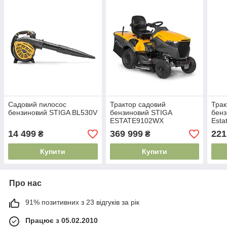
Садовий пилосос
Трактор садовий
Трак
бензиновий STIGA BL530V
бензиновий STIGA
бенз
ESTATE9102WX
Est
14 499
369 999
221
₴
₴
Купити
Купити
Про нас
91% позитивних з 23 відгуків за рік
Працює з 05.02.2010