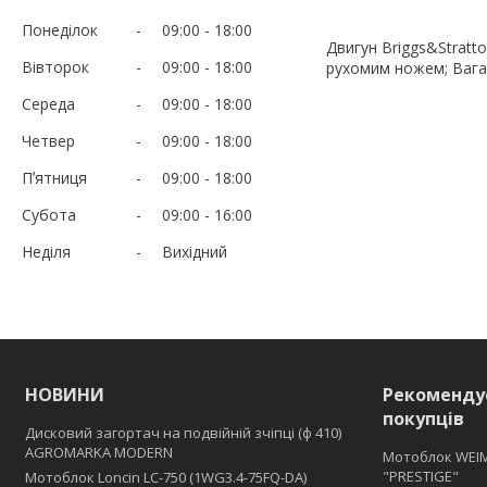
Понеділок
09:00
18:00
Двигун Briggs&Stratto
Вівторок
09:00
18:00
рухомим ножем; Вага 
Середа
09:00
18:00
Четвер
09:00
18:00
Пʼятниця
09:00
18:00
Субота
09:00
16:00
Неділя
Вихідний
НОВИНИ
Рекоменду
покупців
Дисковий загортач на подвійній зчіпці (ф 410)
АGROMARKA MODERN
Мотоблок WEI
"PRESTIGE"
Мотоблок Loncin LC-750 (1WG3.4-75FQ-DA)