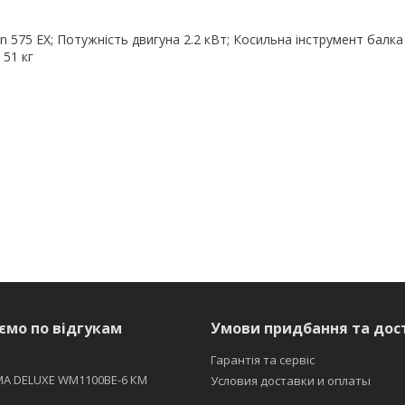
n 575 EX; Потужність двигуна 2.2 кВт; Косильна інструмент балка
51 кг
ємо по відгукам
Умови придбання та дос
Гарантія та сервіс
MA DELUXE WM1100BE-6 КМ
Условия доставки и оплаты