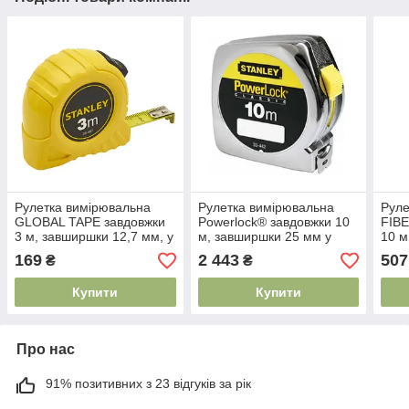
Рулетка вимірювальна
Рулетка вимірювальна
Руле
GLOBAL TAPE завдовжки
Powerlock® завдовжки 10
FIB
3 м, завширшки 12,7 мм, у
м, завширшки 25 мм у
10 м
пластмасовому корпусі
хромованому
у пл
169
2 443
507
₴
₴
STANLEY 0-30-487
пластмасовому корпусі
STA
STANLEY
Купити
Купити
Про нас
91% позитивних з 23 відгуків за рік