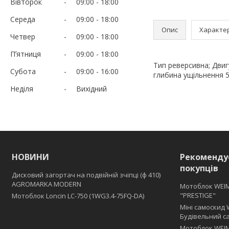
Вівторок
09:00
18:00
Середа
09:00
18:00
Опис
Характе
Четвер
09:00
18:00
Пʼятниця
09:00
18:00
Тип реверсивна; Двиг
Субота
09:00
16:00
глибина ущільнення 5
Неділя
Вихідний
НОВИНИ
Рекоменду
покупців
Дисковий загортач на подвійній зчіпці (ф 410)
АGROMARKA MODERN
Мотоблок WEI
"PRESTIGE"
Мотоблок Loncin LC-750 (1WG3.4-75FQ-DA)
Міні самоскид 
Будівельний с
Мотоблок WEIM