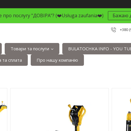
 про послугу "ДОВІРА"? (❤️Usługa zaufania❤️)
Бажаю д
+380 (
Товари та послуги
BULATOCHKA INFO - YOU TU
 та сплата
Про нашу компанію