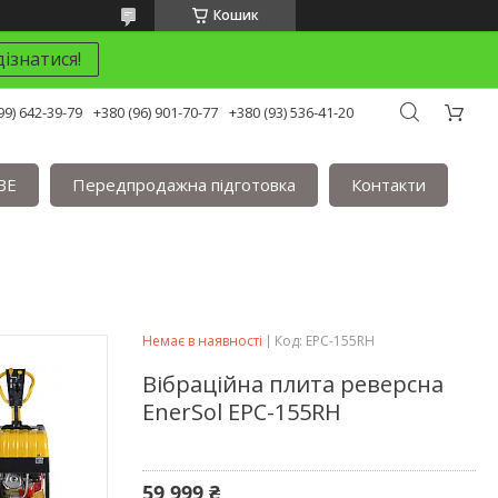
Кошик
ізнатися!
99) 642-39-79
+380 (96) 901-70-77
+380 (93) 536-41-20
BE
Передпродажна підготовка
Контакти
Немає в наявності
Код:
EPC-155RH
Вібраційна плита реверсна
EnerSol EPC-155RH
59 999 ₴