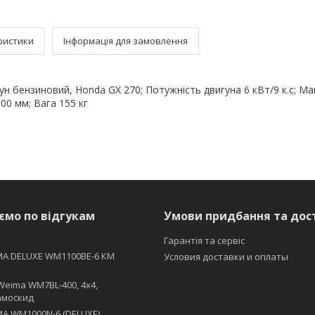
ристики
Інформація для замовлення
ун бензиновий, Honda GX 270; Потужність двигуна 6 кВт/9 к.с; М
00 мм; Вага 155 кг
ємо по відгукам
Умови придбання та дос
Гарантія та сервіс
MA DELUXE WM1100BE-6 КМ
Условия доставки и оплаты
Weima WM7BL-400, 4x4,
амоскид
A WM1000N-6 (DELUXE)