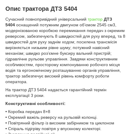
Опис трактора ДТЗ 5404
Сучасний повнопривідний універсальний
трактор
ДТЗ
5404
оснащений потужним двигуном об’ємом 2545 см3,
модернізованою коробкою перемикання передач з окремим
реверсом, забезпечують 8 швидкостей для руху вперед, та 8
швидкостей для руху заднім ходом; посилена трансмісія
вирізняється низьким рівне шуму; потужний навісний
механізм; швидко роз’ємне буксиру вальний пристрій;
гідравлічне рульове управління. Завдяки конструктивним
особливостям, просторому компонуванню робочого місця
водія та ергономічному розташуванню органів управління,
трактор забезпечує високий рівень комфорту роботи
оператора.
На трактор ДТЗ 5404 надається гарантійний термін
експлуатації 3 роки.
Конструктивні особливості:
• Коробка передач 8+8
• Окремий важіль реверсу на рульовій колонці.
• Повітряний фільтр із високим забірником та циклоном
• Спіраль підігріву повітря у впускному колекторі.