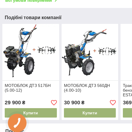
Всі умови повернення
Подібні товари компанії
МОТОБЛОК ДТЗ 517БН
МОТОБЛОК ДТЗ 560ДН
Трак
(5.00-12)
(4.00-10)
бенз
EST
29 900
30 900
369
₴
₴
Купити
Купити
Про нас