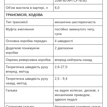
10W-40 API CF-4/SG
Об’єм мастила в картері, л
6,0
ТРАНСМІСІЯ, ХОДОВА
Тип трансмісії
механічна шестеренчаста
Муфта зчеплення
постійно замкнутого типу,
суха
Основна коробка передач
4 швидкості
Додаткові понижуючи
2 діапазони
коробки
Окрема реверсивна коробка
вперед-нейтраль-назад
Теоретична швидкість руху
2,6-27,0
вперед, км/год
Теоретична швидкість руху
2,5 - 9,4
назад, км/год
Гальма
на задніх колесах, дискові, з
механічним приводом,
здвоєні педалі
Стоянкове гальмо
блокуванням основних гальм