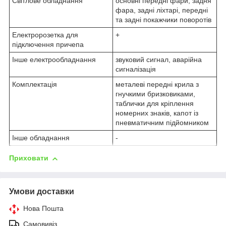
Світлове обладнання
основні передні фари, задня
фара, задні ліхтарі, передні
та задні покажчики поворотів
Електророзетка для
+
підключення причепа
Інше електрообладнання
звуковий сигнал, аварійна
сигналізація
Комплектація
металеві передні крила з
гнучкими бризковиками,
таблички для кріплення
номерних знаків, капот із
пневматичним підйомником
Інше обладнання
-
Приховати
Умови доставки
Нова Пошта
Самовивіз