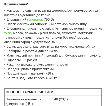
Комплектація:
• Комфортне сидіння водія на амортизаторі, регулюється за
висотою і відстанню до керма
• Електричний
генератор
750 Вт
• Плавкі електричні запобіжники автомобільного типу
• Електронна панель приладів (лічильник мотогодин, покажчик
тиску
масла, покажчик рівня палива, тахометр, покажчик
температури води, покажчик напруги бортової мережі,
аварійний заряд акумулятора та ін.)
• Великі дзеркала заднього виду на жорстких кронштейнах
• Електрична розетка для причепа
• Маятниковий причіпний пристрій для буксирування причепа
• Гідравлічний роз’єм
• Рукоятка швидкого рулювання на кермі
• Передні крила з бризковиками
• Передні навісні вантажі 4х18 кг
• Вантажі заднього колеса 4×45 кг
ОСНОВНІ ХАРАКТЕРИСТИКИ
Номінальна потужність
40 (29,4)
двигуна, к.с. (кВт)