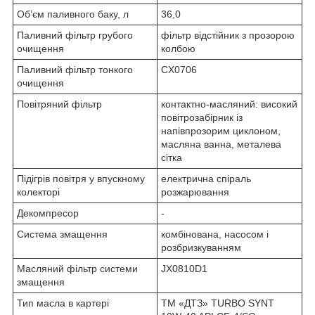
Об’єм паливного баку, л
36,0
Паливний фільтр грубого
фільтр відстійник з прозорою
очищення
колбою
Паливний фільтр тонкого
CX0706
очищення
Повітряний фільтр
контактно-масляний: високий
повітрозабірник із
напівпрозорим циклоном,
масляна ванна, металева
сітка
Підігрів повітря у впускному
електрична спіраль
колекторі
розжарювання
Декомпресор
-
Система змащення
комбінована, насосом і
розбризкуванням
Масляний фільтр системи
JX0810D1
змащення
Тип масла в картері
ТМ «ДТЗ» TURBO SYNT