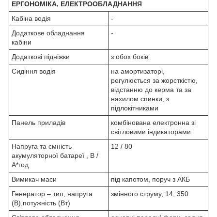
ЕРГОНОМІКА, ЕЛЕКТРООБЛАДНАННЯ
Кабіна водія
-
Додаткове обладнання
-
кабіни
Додаткові підніжки
з обох боків
Сидіння водія
на амортизаторі,
регулюється за жорсткістю,
відстанню до керма та за
нахилом спинки, з
підлокітниками
Панель приладів
комбінована електронна зі
світловими індикаторами
Напруга та ємність
12 / 80
акумуляторної батареї , В /
А*год
Вимикач маси
під капотом, поруч з АКБ
Генератор – тип, напруга
змінного струму, 14, 350
(В),потужність (Вт)