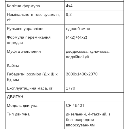
Колісна формула
4х4
Номінальне тягове зусилля,
9,2
кН
Рульове управління
гідрооб'ємне
Формула перемикання
(4х2)+(4х2)
передач
Муфта зчеплення
дводискова, кулачкова,
подвійної дії
Кабіна
-
Габаритні розміри (Д х Ш х
3600х1400х2070
В), мм
Експлуатаційна маса, кг
1770
ДВИГУН
Модель двигуна
CF 4B40T
Тип двигуна
дизельний, 4-тактний, з
безпосереднім
впорскуванням