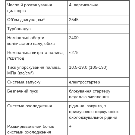
Число й розташування
4, вертикальне
циліндрів
Об'єм двигуна, см³
2545
Турбонадув
-
Номінальні оберти
2400
колінчастого валу, об/хв
Номінальна витрата палива,
≤275
г/кВт*год
Тиск упорскування палива,
18,5-19,0 (185-190)
МПа (кгс/см²)
Система запуску
електростартер
Безпечний пуск
блокування стартеру
педаллю зчеплення
Система охолодження
рідинна, закрита, з
примусовою циркуляцією
охолоджувальної рідини
Розширювальний бочок
+
системи охолодження