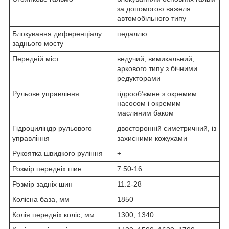
за допомогою важеля
автомобільного типу
Блокування диференціалу
педаллю
заднього мосту
Передній міст
ведучий, вимикальний,
аркового типу з бічними
редукторами
Рульове управління
гідрооб’ємне з окремим
насосом і окремим
масляним баком
Гідроциліндр рульового
двосторонній симетричний, із
управління
захисними кожухами
Рукоятка швидкого руління
+
Розмір передніх шин
7.50-16
Розмір задніх шин
11.2-28
Колісна база, мм
1850
Колія передніх коліс, мм
1300, 1340