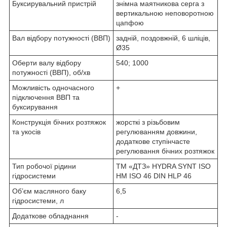
Буксирувальний пристрій
знімна маятникова серга з
вертикальною неповоротною
цапфою
Вал відбору потужності (ВВП)
задній, поздовжній, 6 шліців,
Ø35
Оберти валу відбору
540; 1000
потужності (ВВП), об/хв
Можливість одночасного
+
підключення ВВП та
буксирування
Конструкція бічних розтяжок
жорсткі з різьбовим
та укосів
регулюванням довжини,
додаткове ступінчасте
регулювання бічних розтяжок
Тип робочої рідини
ТМ «ДТЗ» HYDRA SYNT ISO
гідросистеми
НМ ISO 46 DIN HLP 46
Об’єм масляного баку
6,5
гідросистеми, л
Додаткове обладнання
-