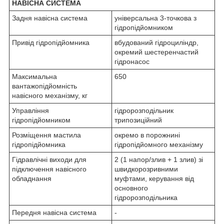
НАВІСНА СИСТЕМА
Задня навісна система
універсальна 3-точкова з
гідропідйомником
Привід гідропідйомника
вбудований гідроциліндр,
окремий шестеренчастий
гідронасос
Максимальна
650
вантажопідйомність
навісного механізму, кг
Управління
гідророзподільник
гідропідйомником
трипозиційний
Розміщення мастила
окремо в порожнині
гідропідйомника
гідропідйомного механізму
Гідравлічні виходи для
2 (1 напор/злив + 1 злив) зі
підключення навісного
швидкорозривними
обладнання
муфтами, керування від
основного
гідророзподільника
Передня навісна система
-