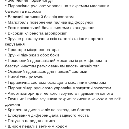
• Зчеплення подвійної дії
• Гідравлічне рульове управління з окремим масляним
бачком та насосом
• Великий паливний бак під капотом
• Магістраль повернення палива від форсунок
• Розширювальний бачок системи охолодження
• Високий кліренс та агропросвіт
• Зручне розташування всіх важелів та інших органів
керування
• Просторе місце оператора
• Зручні підніжки з обох боків
• Посилений гідронавісний механізм із демпфером та
безступінчастим регулюванням висоти нижніх тяг
• Окремий гідронасос для навісної системи
• Нижні тяги розсувні
• Гідравлічна система оснащена масляним фільтром
• Гідроциліндр рульового управління закритий захистом
• Амортизатори для легкого і зручного піднімання капота
• Глушник і коліно глушника закриті захисним кожухом по всій
довжині
• Кріплення дисків коліс на закладних болтах
• Блокування диференціала заднього моста
• Потужна передня оптика
• Широкі педалі з великим ходом