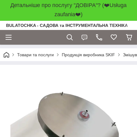
Детальніше про послугу "ДОВІРА"? (❤️Usługa
zaufania❤️)
BULATOCHKA - САДОВА та ІНСТРУМЕНТАЛЬНА ТЕХНІКА
Товари та послуги
Продукція виробника SKIF
Змішув