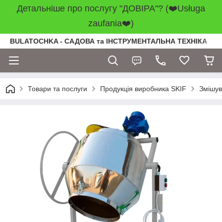
Детальніше про послугу "ДОВІРА"? (❤️Usługa
zaufania❤️)
BULATOCHKA - САДОВА та ІНСТРУМЕНТАЛЬНА ТЕХНІКА
Товари та послуги
Продукція виробника SKIF
Змішув