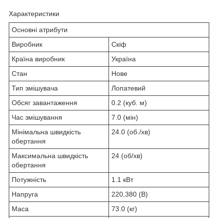
Характеристики
Основні атрибути
Виробник
Скіф
Країна виробник
Україна
Стан
Нове
Тип змішувача
Лопатевий
Обсяг завантаження
0.2 (куб. м)
Час змішування
7.0 (мін)
Мінімальна швидкість
24.0 (об./хв)
обертання
Максимальна швидкість
24 (об/хв)
обертання
Потужність
1.1 кВт
Напруга
220,380 (В)
Маса
73.0 (кг)