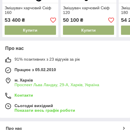
Змішувач харчовий Скіф
Змішувач харчовий Скіф
Зміш
160
120
180
53 400
50 100
54 
₴
₴
Купити
Купити
Про нас
91% позитивних з 23 відгуків за рік
Працює з 05.02.2010
м. Харків
Проспект Льва Ландау, 29-А, Харків, Україна
Контакти
Сьогодні вихідний
Показати весь графік роботи
Про нас