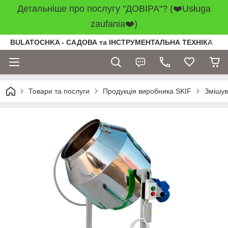
Детальніше про послугу "ДОВІРА"? (❤️Usługa
zaufania❤️)
BULATOCHKA - САДОВА та ІНСТРУМЕНТАЛЬНА ТЕХНІКА
Товари та послуги
Продукція виробника SKIF
Змішув