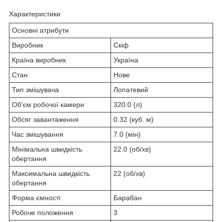
Характеристики
Основні атрибути
Виробник
Скіф
Країна виробник
Україна
Стан
Нове
Тип змішувача
Лопатевий
Об'єм робочої камери
320.0 (л)
Обсяг завантаження
0.32 (куб. м)
Час змішування
7.0 (мін)
Мінімальна швидкість
22.0 (об/хв)
обертання
Максимальна швидкість
22 (об/хв)
обертання
Форма ємності
Барабан
Робоче положення
3