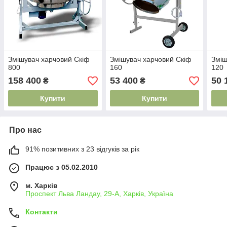
Змішувач харчовий Скіф
Змішувач харчовий Скіф
Зміш
800
160
120
158 400
53 400
50 
₴
₴
Купити
Купити
Про нас
91% позитивних з 23 відгуків за рік
Працює з 05.02.2010
м. Харків
Проспект Льва Ландау, 29-А, Харків, Україна
Контакти