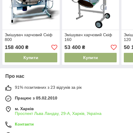
Змішувач харчовий Скіф
Змішувач харчовий Скіф
Зміш
800
160
120
158 400
53 400
50 
₴
₴
Купити
Купити
Про нас
91% позитивних з 23 відгуків за рік
Працює з 05.02.2010
м. Харків
Проспект Льва Ландау, 29-А, Харків, Україна
Контакти