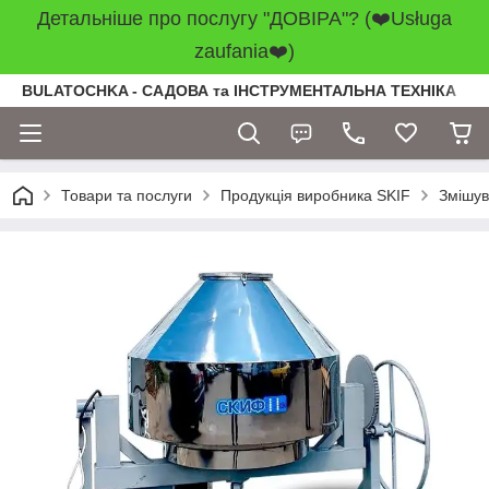
Детальніше про послугу "ДОВІРА"? (❤️Usługa
zaufania❤️)
BULATOCHKA - САДОВА та ІНСТРУМЕНТАЛЬНА ТЕХНІКА
Товари та послуги
Продукція виробника SKIF
Змішув