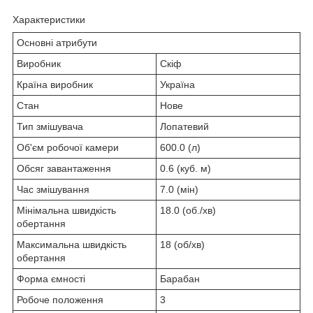
Характеристики
Основні атрибути
Виробник
Скіф
Країна виробник
Україна
Стан
Нове
Тип змішувача
Лопатевий
Об'єм робочої камери
600.0 (л)
Обсяг завантаження
0.6 (куб. м)
Час змішування
7.0 (мін)
Мінімальна швидкість
18.0 (об./хв)
обертання
Максимальна швидкість
18 (об/хв)
обертання
Форма ємності
Барабан
Робоче положення
3