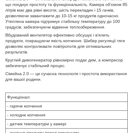
що поєднує простоту та функціональність. Камера об’ємом 85
літрів має два рівні висоти, шість перекладин і 15 гачків,
дозволяючи завантажити до 10-15 кг продуктів одночасно.
Утеплена камера підтримує стабільну температуру до 100
градусів, забезпечуючи відмінне теплозбереження.
Вбудований вентилятор ефективно обсушує і в’ялить
продукти, покращуючи якість копчення. Шибер регуляції тяги
дозволяє контролювати повітропотік для оптимальних
результатів.
Круглий димогенератор рівномірно подає дим, а компресор
забезпечує стабільний процес.
Сімейна 2.0 — це сучасна технологія і простота використання
для вашої родини.
Функціонал:
- гаряче копчення
- холодне копчення
- датчик температури у камері
- сушіння продукту перед копченням