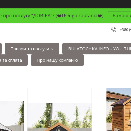
 про послугу "ДОВІРА"? (❤️Usługa zaufania❤️)
Бажаю д
+380 (
Товари та послуги
BULATOCHKA INFO - YOU TU
 та сплата
Про нашу компанію