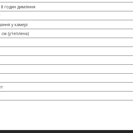
 8 годин димління
т
шіння у камері
5 см (утеплена)
шт