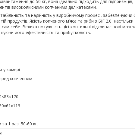
авантаження до 50 кг, вона ідеально підходить для підприємців, 
ієнтів високоякісними копченими делікатесами.
табільність та надійність у виробничому процесі, забезпечуючи 
ій продуктів. Якість копченого м’яса та риби з БІГ 2.0 настільки
сам себе. Велика потужність цієї коптильні відкриває нові можл
ищуючи його ефективність та прибутковість.
и у камері
перед копченням
90×83×170
 60х61х113
за 1 раз: 50-60 кг.
па