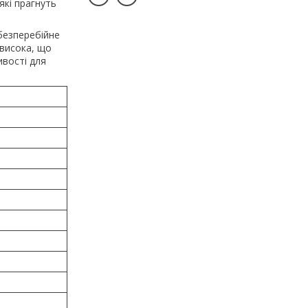
які прагнуть
безперебійне
 висока, що
ивості для