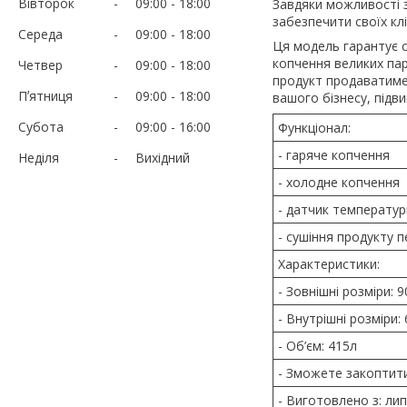
Вівторок
09:00
18:00
Завдяки можливості з
забезпечити своїх кл
Середа
09:00
18:00
Ця модель гарантує с
копчення великих парт
Четвер
09:00
18:00
продукт продаватиме 
Пʼятниця
09:00
18:00
вашого бізнесу, підв
Субота
09:00
16:00
Функціонал:
- гаряче копчення
Неділя
Вихідний
- холодне копчення
- датчик температур
- сушіння продукту 
Характеристики:
- Зовнішні розміри: 
- Внутрішні розміри:
- Об’єм: 415л
- Зможете закоптити 
- Виготовлено з: ли