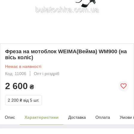
Фреза на мотоблок WEIMA(Вейма) WM900 (на
вісь коліс)
Немає в наявності
Код: 11006
Опт і роздріб
2 600
₴
2 200 ₴
від 5 шт.
Опис
Характеристики
Доставка
Оплата
Умови 