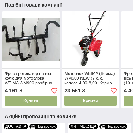
Подібні товари компанії
Фреза ротоватор на вісь
Мотоблок WEIMA (Вейма)
Фре
коліс для мотоблока
WM500 NEW (7 к. с.,
вісь
WEIMA WM900 розбірна
колеса 4,00-8,00. Кермо
(10 
поворотний)
4 161
23 561
4 4
₴
₴
Купити
Купити
Акційні пропозиції та новинки
ДОСТАВКА
Подарунок
ХИТ МЕСЯЦА
Подарунок