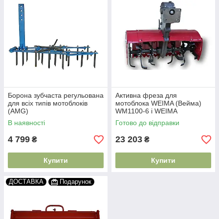
Борона зубчаста регульована
Активна фреза для
для всіх типів мотоблоків
мотоблока WEIMA (Вейма)
(AMG)
WM1100-6 і WEIMA
WM1000N-6
В наявності
Готово до відправки
4 799
23 203
₴
₴
Купити
Купити
ДОСТАВКА
Подарунок