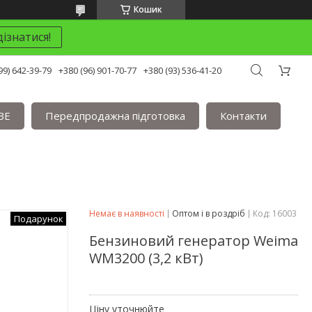
Кошик
ізнатися!
99) 642-39-79
+380 (96) 901-70-77
+380 (93) 536-41-20
BE
Передпродажна підготовка
Контакти
Немає в наявності
Оптом і в роздріб
Код:
16003
Подарунок
Бензиновий генератор Weima
WM3200 (3,2 кВт)
Ціну уточнюйте