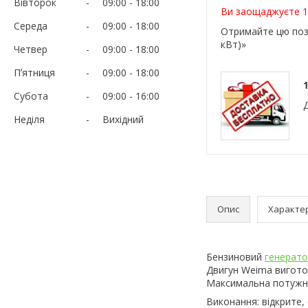
Вівторок
09:00
18:00
Ви заощаджуєте 1
Середа
09:00
18:00
Отримайте цю поз
кВт)»
Четвер
09:00
18:00
Пʼятниця
09:00
18:00
1
Субота
09:00
16:00
Неділя
Вихідний
Опис
Характе
Бензиновий
генерат
Двигун Weima виготовл
Максимальна потужні
Виконання: відкрите,