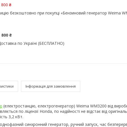
 800 ₴
ицію безкоштовно при покупці «Бензиновий генератор Weima WM
 800 ₴
Доставка по Україні (БЕСПЛАТНО)
ристики
Інформація для замовлення
ор
(електростанцію, електрогенератор) Weima WM3200 від вироб
яється по ліцензії Honda, по надійності не відстає від оригіналь
сть 3,2 кВт.
 однофазний синхронний генератор, ручний запуск, час безперерв