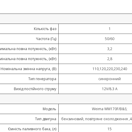
Кількість фаз
1
Частота (Гц)
50/60
имальна повна потужність, (кВт)
3,2
інальна повна потужність, (кВт)
2,8
Номінальна змінна напруга, (В)
110,120,220,230,240
Тип генератора
синхронний
Вихід постійного струму
12V/8.3 A
Модель
Weima WM170F/B&S;
Тип двигуна
бензиновий, повітряне охолодження ,4
Ємність паливного бака, (л)
15