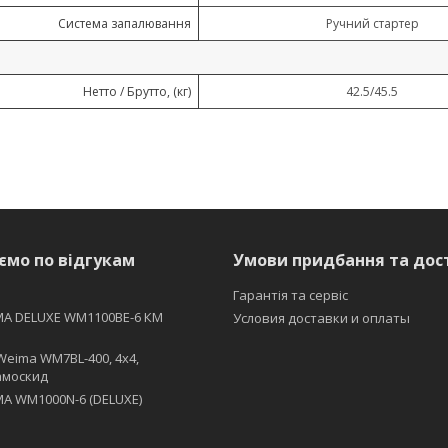
Система запалювання
Ручний стартер
Нетто / Брутто, (кг)
42.5/45.5
ємо по відгукам
Умови придбання та дос
Гарантія та сервіс
MA DELUXE WM1100BE-6 КМ
Условия доставки и оплаты
Weima WM7BL-400, 4x4,
амоскид
A WM1000N-6 (DELUXE)