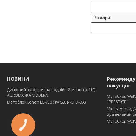
Розміри
НОВИНИ
Рекоменду
покупців
Дисковий загортач на подвійній зчіпці (ф 410)
АGROMARKA MODERN
Мотоблок WEI
"PRESTIGE"
Мотоблок Loncin LC-750 (1WG3.4-75FQ-DA)
Міні самоскид 
Будівельний с
Мотоблок WEIM
КНОПКА
ЗВ'ЯЗКУ