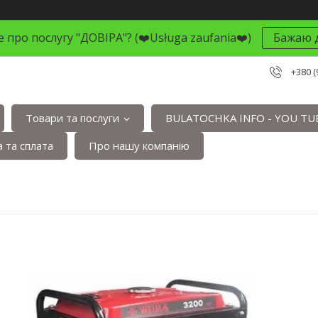
 про послугу "ДОВІРА"? (❤️Usługa zaufania❤️)
Бажаю д
+380 (
Товари та послуги
BULATOCHKA INFO - YOU TU
 та сплата
Про нашу компанію