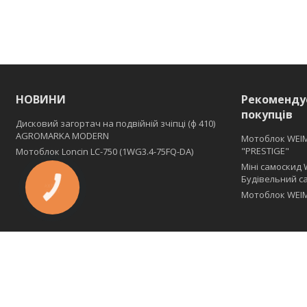
НОВИНИ
Рекоменду
покупців
Дисковий загортач на подвійній зчіпці (ф 410)
АGROMARKA MODERN
Мотоблок WEI
"PRESTIGE"
Мотоблок Loncin LC-750 (1WG3.4-75FQ-DA)
Міні самоскид 
Будівельний с
Мотоблок WEIM