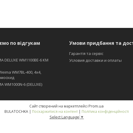
ємо по відгукам
Умови придбання та дос
Гарантія та сервіс
MA DELUXE WM1100BE-6 КМ
Условия доставки и оплаты
Weima WM7BL-400, 4x4,
амоскид
A WM1000N-6 (DELUXE)
Prom.ua
Сайт створений на маркетплейсі
BULATOCHKA |
Поскаржитися на контент
|
Політика конфіденційності
Select Language
▼