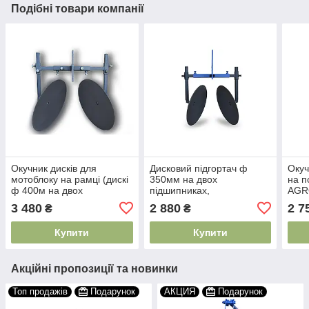
Подібні товари компанії
Окучник дисків для
Дисковий підгортач ф
Окуч
мотоблоку на рамці (дискі
350мм на двох
на п
ф 400м на двох
підшипниках,
AGR
підшипниках)
використовується для
3 480
2 880
2 7
₴
₴
мотоблока
Купити
Купити
Акційні пропозиції та новинки
Топ продажів
Подарунок
АКЦИЯ
Подарунок