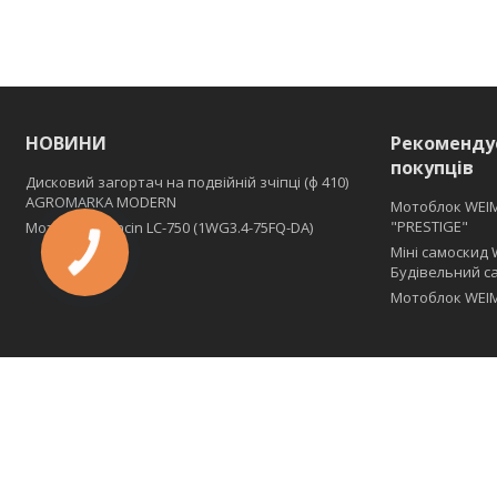
НОВИНИ
Рекоменду
покупців
Дисковий загортач на подвійній зчіпці (ф 410)
АGROMARKA MODERN
Мотоблок WEI
"PRESTIGE"
Мотоблок Loncin LC-750 (1WG3.4-75FQ-DA)
Міні самоскид 
Будівельний с
Мотоблок WEIM