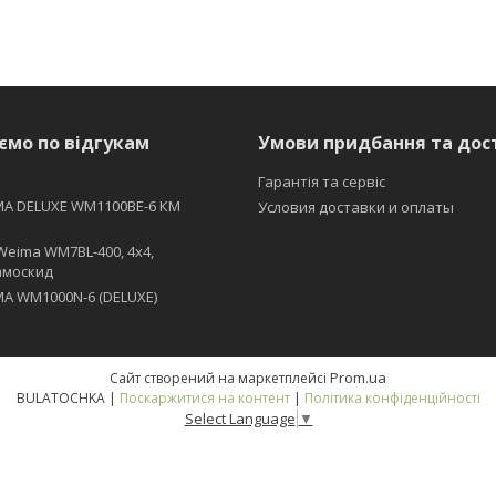
ємо по відгукам
Умови придбання та дос
Гарантія та сервіс
MA DELUXE WM1100BE-6 КМ
Условия доставки и оплаты
Weima WM7BL-400, 4x4,
амоскид
A WM1000N-6 (DELUXE)
Prom.ua
Сайт створений на маркетплейсі
BULATOCHKA |
Поскаржитися на контент
|
Політика конфіденційності
Select Language
▼