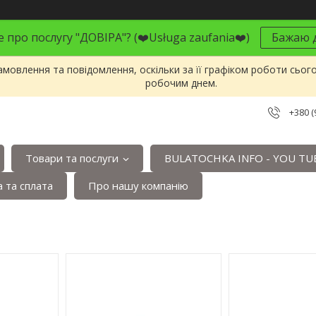
 про послугу "ДОВІРА"? (❤️Usługa zaufania❤️)
Бажаю д
мовлення та повідомлення, оскільки за її графіком роботи сьог
робочим днем.
+380 (
Товари та послуги
BULATOCHKA INFO - YOU TU
 та сплата
Про нашу компанію