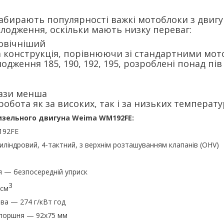
набирають популярності важкі мотоблоки з двиг
лодження, оскільки мають низку переваг:
овічніший
 конструкція, порівнюючи зі стандартними мо
одження 185, 190, 192, 195, розроблені понад пів
рази менша
робота як за високих, так і за низьких температу
зельного двигуна Weima WM192FE:
192FЕ
ліндровий, 4-тактний, з верхнім розташуванням клапанів (ОНV)
 — безпосередній уприск
3
 см
ва — 274 г/кВт год
д поршня — 92х75 мм