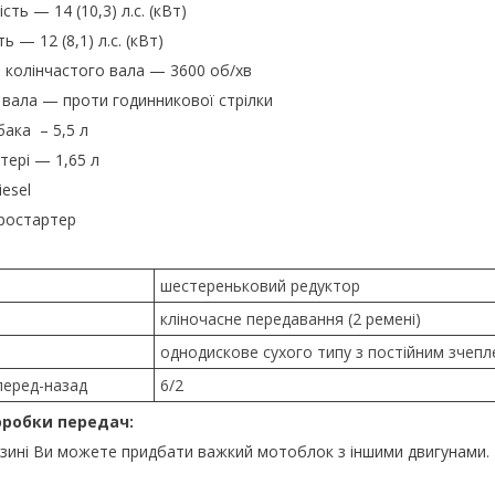
ь — 14 (10,3) л.с. (кВт)
 — 12 (8,1) л.с. (кВт)
 колінчастого вала — 3600 об/хв
вала — проти годинникової стрілки
бака – 5,5 л
тері — 1,65 л
esel
ростартер
шестереньковий редуктор
кліночасне передавання (2 ремені)
однодискове сухого типу з постійним зчеп
вперед-назад
6/2
робки передач:
зині Ви можете придбати важкий мотоблок з іншими двигунами.