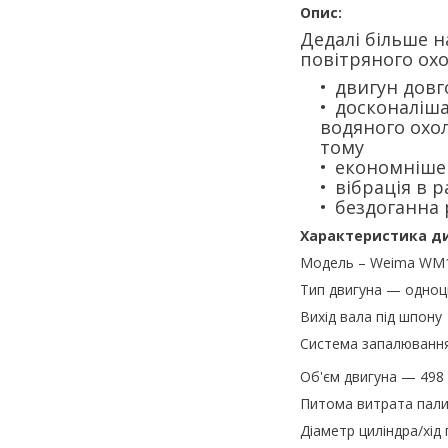
Опис:
Дедалі більше 
повітряного охо
двигун довг
досконаліша
водяного охол
тому
економніше
вібрація в 
бездоганна 
Характеристика ди
Модель – Weima WM
Тип двигуна — одноци
Вихід вала під шпону
Система запалювання
Об'єм двигуна — 498
Питома витрата пали
Діаметр циліндра/хі