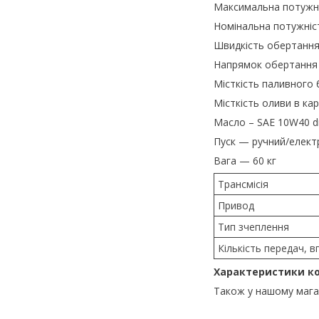
Максимальна потужніст
Номінальна потужність
Швидкість обертання
Напрямок обертання 
Місткість паливного 
Місткість оливи в кар
Масло – SAE 10W40 di
Пуск — ручний/елект
Вага — 60 кг
Трансмісія
Привод
Тип зчеплення
Кількість передач, 
Характеристики ко
Також у нашому мага