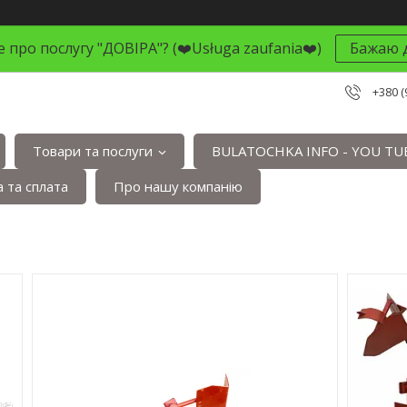
 про послугу "ДОВІРА"? (❤️Usługa zaufania❤️)
Бажаю д
+380 (
Товари та послуги
BULATOCHKA INFO - YOU TU
 та сплата
Про нашу компанію