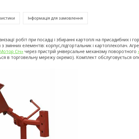
ристики
Інформація для замовлення
ізації робіт при посадці і збиранні картоплі на присадибних і го
 з змінних елементів: корпус,підгортальник і картоплекопач. Агр
Мотор Січ»
через пристрій універсальне механізму поворотного
ься в торговельну мережу окремо). Комплект обслуговується о