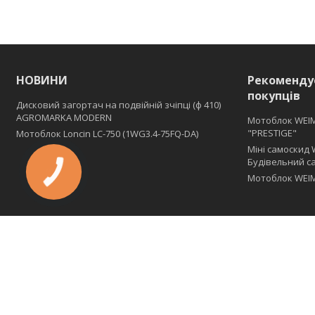
НОВИНИ
Рекоменду
покупців
Дисковий загортач на подвійній зчіпці (ф 410)
АGROMARKA MODERN
Мотоблок WEI
"PRESTIGE"
Мотоблок Loncin LC-750 (1WG3.4-75FQ-DA)
Міні самоскид 
Будівельний с
Мотоблок WEIM