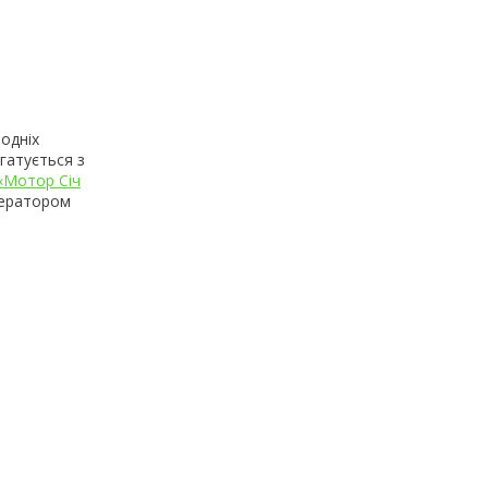
родніх
егатується з
«Мотор Січ
ператором