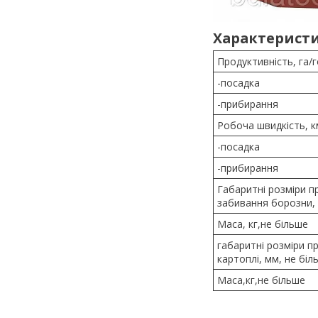
Характеристи
Продуктивність, га/
-посадка
-прибирання
Робоча швидкість, к
-посадка
-прибирання
Габаритні розміри п
забивання борозни, 
Маса, кг,не більше
габаритні розміри п
картоплі, мм, не біл
Маса,кг,не більше