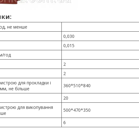
ки:
год, не менше
0,030
0,015
м/год
2
2
ристрою для прокладки і
360*510*840
мм, не більше
20
ристрою для викопування
500*470*350
ьше
6