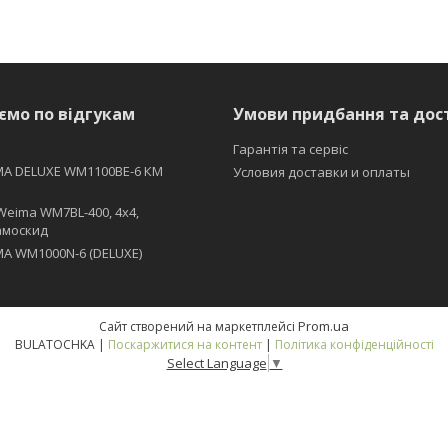
ємо по відгукам
Умови придбання та дос
Гарантія та сервіс
MA DELUXE WM1100BE-6 КМ
Условия доставки и оплаты
Weima WM7BL-400, 4x4,
амоскид
A WM1000N-6 (DELUXE)
Prom.ua
Сайт створений на маркетплейсі
BULATOCHKA |
Поскаржитися на контент
|
Політика конфіденційності
Select Language
▼