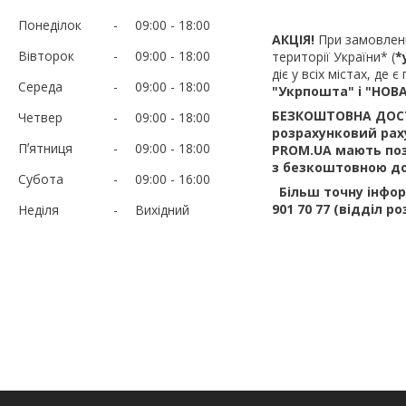
Понеділок
09:00
18:00
АКЦІЯ!
При замовлен
Вівторок
09:00
18:00
території України* (
*
діє у всіх містах, де
Середа
09:00
18:00
"Укрпошта" і "НОВ
БЕЗКОШТОВНА ДОСТА
Четвер
09:00
18:00
розрахунковий раху
Пʼятниця
09:00
18:00
PROM.UA мають поз
з безкоштовною до
Субота
09:00
16:00
Більш точну інфор
901 70 77 (відділ р
Неділя
Вихідний