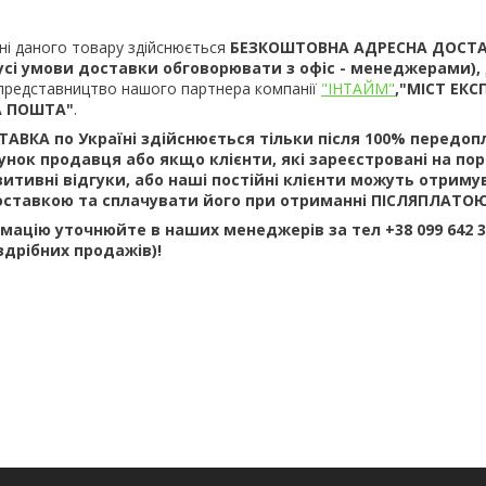
ні даного товару здійснюється
БЕЗКОШТОВНА АДРЕСНА ДОСТ
усі умови доставки обговорювати з офіс - менеджерами),
 є представництво нашого партнера компанії
"ІНТАЙМ"
,"МІСТ ЕКС
А ПОШТА"
.
ВКА по Україні здійснюється тільки після 100% передоп
нок продавця або якщо клієнти, які зареєстровані на пор
итивні відгуки, або наші постійні клієнти можуть отриму
ставкою та сплачувати його при отриманні ПІСЛЯПЛАТОЮ
мацію уточнюйте в наших менеджерів за тел +38 099 642 39
оздрібних продажів)!