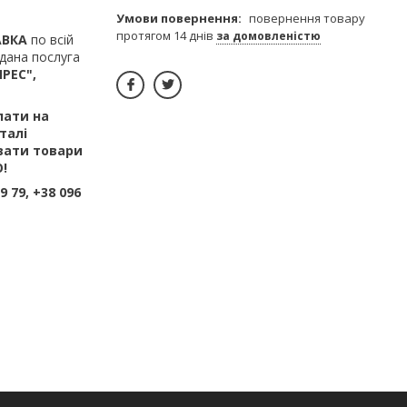
повернення товару
протягом 14 днів
за домовленістю
АВКА
по всій
дана послуга
ПРЕС",
лати на
талі
вати товари
!
 79, +38 096