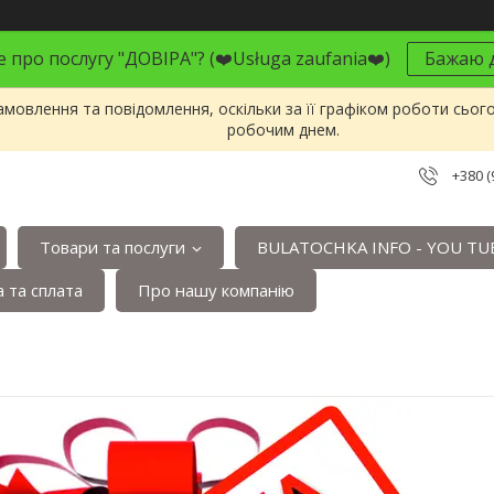
 про послугу "ДОВІРА"? (❤️Usługa zaufania❤️)
Бажаю д
мовлення та повідомлення, оскільки за її графіком роботи сьог
робочим днем.
+380 (
Товари та послуги
BULATOCHKA INFO - YOU TU
 та сплата
Про нашу компанію