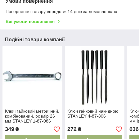
Умови повернення
Повернення товару впродовж 14 днів за домовленістю
Всі умови повернення
Подібні товари компанії
Ключ гайковий метричний,
Ключ гайковий накидною
Ключ
комбінований, розмір 26
STANLEY 4-87-806
комб
мм STANLEY 1-87-086
мм і
меха
349
272
636
₴
₴
89-9