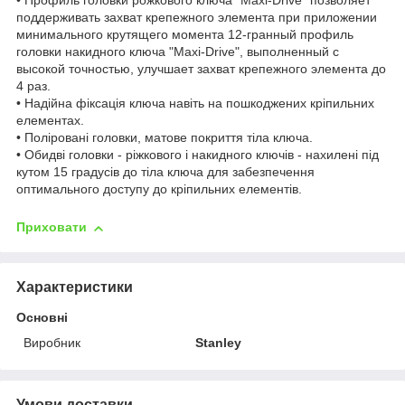
• Профиль головки рожкового ключа "Maxi-Drive" позволяет
поддерживать захват крепежного элемента при приложении
минимального крутящего момента 12-гранный профиль
головки накидного ключа "Maxi-Drive", выполненный с
высокой точностью, улучшает захват крепежного элемента до
4 раз.
• Надійна фіксація ключа навіть на пошкоджених кріпильних
елементах.
• Поліровані головки, матове покриття тіла ключа.
• Обидві головки - ріжкового і накидного ключів - нахилені під
кутом 15 градусів до тіла ключа для забезпечення
оптимального доступу до кріпильних елементів.
Приховати
Характеристики
Основні
Виробник
Stanley
Умови доставки