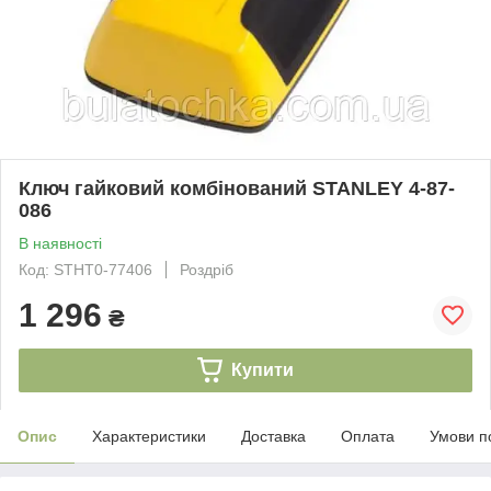
Ключ гайковий комбінований STANLEY 4-87-
086
В наявності
Код: STHT0-77406
Роздріб
1 296
₴
Купити
Опис
Характеристики
Доставка
Оплата
Умови п