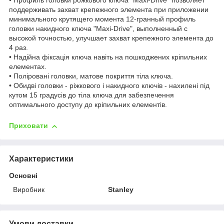
• Профиль головки рожкового ключа "Maxi-Drive" позволяет
поддерживать захват крепежного элемента при приложении
минимального крутящего момента 12-гранный профиль
головки накидного ключа "Maxi-Drive", выполненный с
высокой точностью, улучшает захват крепежного элемента до
4 раз.
• Надійна фіксація ключа навіть на пошкоджених кріпильних
елементах.
• Поліровані головки, матове покриття тіла ключа.
• Обидві головки - ріжкового і накидного ключів - нахилені під
кутом 15 градусів до тіла ключа для забезпечення
оптимального доступу до кріпильних елементів.
Приховати
Характеристики
Основні
Виробник
Stanley
Умови доставки