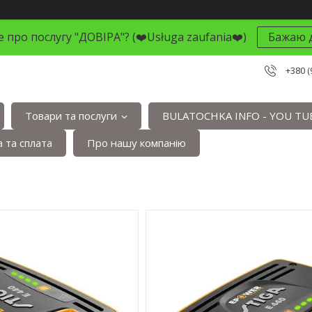
 про послугу "ДОВІРА"? (❤️Usługa zaufania❤️)
Бажаю д
+380 (
Товари та послуги
BULATOCHKA INFO - YOU TU
 та сплата
Про нашу компанію