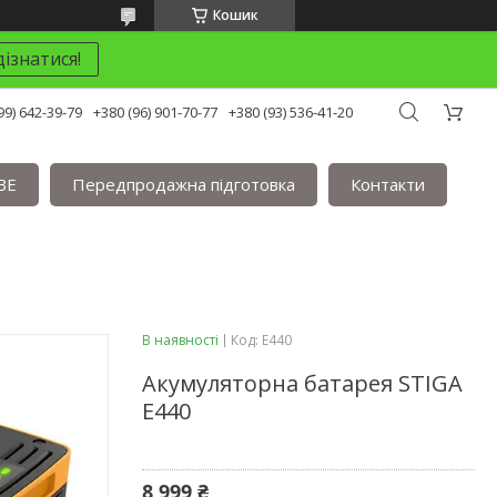
Кошик
ізнатися!
99) 642-39-79
+380 (96) 901-70-77
+380 (93) 536-41-20
BE
Передпродажна підготовка
Контакти
В наявності
Код:
E440
Акумуляторна батарея STIGA
E440
8 999 ₴