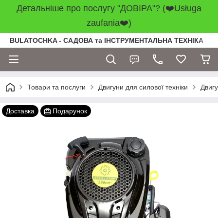
Детальніше про послугу "ДОВІРА"? (❤️Usługa
zaufania❤️)
BULATOCHKA - САДОВА та ІНСТРУМЕНТАЛЬНА ТЕХНІКА
Товари та послуги
Двигуни для силової техніки
Двиг
Доставка
Подарунок