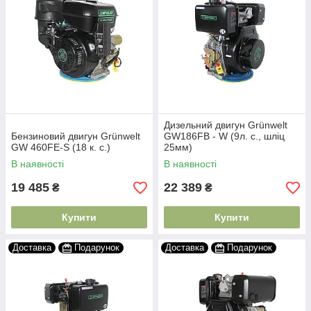
Дизельний двигун Grünwelt
Бензиновий двигун Grünwelt
GW186FB - W (9л. с., шліц
GW 460FE-S (18 к. с.)
25мм)
В наявності
В наявності
19 485
22 389
₴
₴
Купити
Купити
Доставка
Подарунок
Доставка
Подарунок