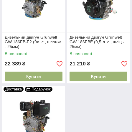
Дизельний двигун Grünwelt
Дизельний двигун Grünwelt
GW 186FB-F2 (9л. с., шпонка
GW 186FBE (9,5 л. с., шліц -
- 25мм)
25мм)
В наявності
В наявності
22 389
21 210
₴
₴
Купити
Купити
Доставка
Подарунок