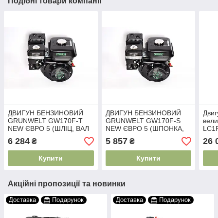
Подібні товари компанії
ДВИГУН БЕНЗИНОВИЙ
ДВИГУН БЕНЗИНОВИЙ
Двиг
GRUNWELT GW170F-T
GRUNWELT GW170F-S
вели
NEW ЄВРО 5 (ШЛІЦ, ВАЛ
NEW ЄВРО 5 (ШПОНКА,
LC1P
25 ММ, 7.0 Л. С.)
ВАЛ 20 ММ, 7.0 Л. С.)
мм) 
6 284
5 857
26 
₴
₴
розт
Купити
Купити
Акційні пропозиції та новинки
Доставка
Подарунок
Доставка
Подарунок