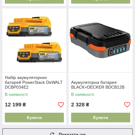
Набір акумуляторних
батарей PowerStack DeWALT
Акумуляторна батарея
DCBP034E2
BLACK+DECKER BDCB12B
В наявності
В наявності
12 199
2 328
₴
₴
Купити
Купити
Показати ще